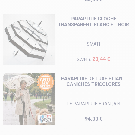
PARAPLUIE CLOCHE
TRANSPARENT BLANC ET NOIR
SMATI
Prix de base
Prix
20,44 €
27,44 €
PARAPLUIE DE LUXE PLIANT
CANICHES TRICOLORES
LE PARAPLUIE FRANÇAIS
Prix
94,00 €