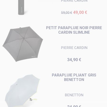
PIERRE CARDIN
Prix de base
Prix
49,00 €
59,00 €
PETIT PARAPLUIE NOIR PIERRE
CARDIN SLIMLINE
PIERRE CARDIN
Prix
34,90 €
PARAPLUIE PLIANT GRIS
BENETTON
BENETTON
Prix
24,90 €