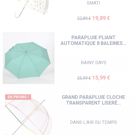
SMATI
Prix de base
Prix
19,89 €
22,89 €
PARAPLUIE PLIANT
AUTOMATIQUE 8 BALEINES...
RAINY DAYS
Prix de base
Prix
15,99 €
25,99 €
GRAND PARAPLUIE CLOCHE
EN PROMO !
TRANSPARENT LISERÉ...
DANS L'AIR DU TEMPS