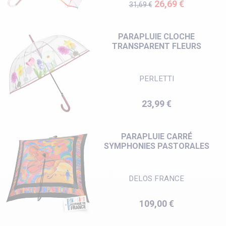
Prix de base
Prix
26,69 €
31,69 €
PARAPLUIE CLOCHE
TRANSPARENT FLEURS
PERLETTI
Prix
23,99 €
PARAPLUIE CARRÉ
SYMPHONIES PASTORALES
DELOS FRANCE
Prix
109,00 €