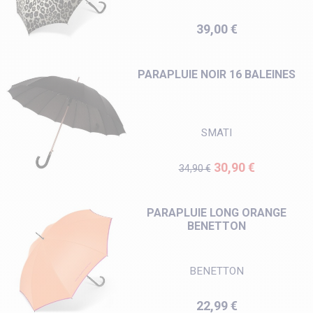
Prix
39,00 €
PARAPLUIE NOIR 16 BALEINES
SMATI
Prix de base
Prix
30,90 €
34,90 €
PARAPLUIE LONG ORANGE
BENETTON
BENETTON
Prix
22,99 €