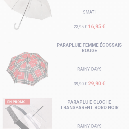
SMATI
Prix de base
Prix
16,95 €
23,95 €
PARAPLUIE FEMME ÉCOSSAIS
ROUGE
RAINY DAYS
Prix de base
Prix
29,90 €
39,90 €
PARAPLUIE CLOCHE
EN PROMO !
TRANSPARENT BORD NOIR
RAINY DAYS