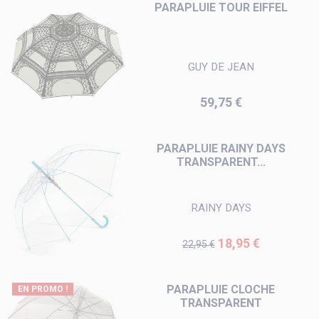
PARAPLUIE TOUR EIFFEL
GUY DE JEAN
Prix
59,75 €
PARAPLUIE RAINY DAYS
TRANSPARENT...
RAINY DAYS
Prix de base
Prix
18,95 €
22,95 €
PARAPLUIE CLOCHE
EN PROMO !
TRANSPARENT