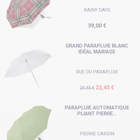
RAINY DAYS
Prix
39,00 €
GRAND PARAPLUIE BLANC
IDÉAL MARIAGE
RUE DU PARAPLUIE
Prix de base
Prix
22,45 €
24,45 €
PARAPLUIE AUTOMATIQUE
PLIANT PIERRE...
PIERRE CARDIN