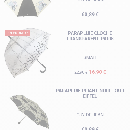
Prix
60,89 €
PARAPLUIE CLOCHE
EN PROMO !
TRANSPARENT PARIS
SMATI
Prix de base
Prix
16,90 €
22,90 €
PARAPLUIE PLIANT NOIR TOUR
EIFFEL
GUY DE JEAN
Prix
60,89 €