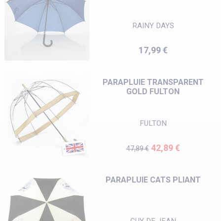
RAINY DAYS
Prix
17,99 €
PARAPLUIE TRANSPARENT
GOLD FULTON
FULTON
Prix de base
Prix
42,89 €
47,89 €
PARAPLUIE CATS PLIANT
GUY DE JEAN