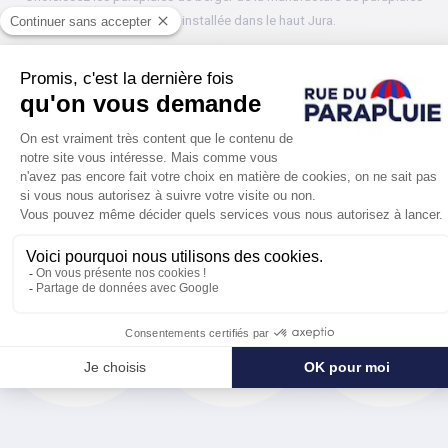
Pierre Vaux installée dans le haut Jura.
Avec un grand diamètre, une toilé épaisse en coton, un mât et une
poignée en bois rustique. Le parapluie de berger séduira les amoureux
de la nature et des traditions qui veulent
un parapluie original et
solide.
Et pour ceux qui veulent la Tradition au meilleur prix optez pour
le
Parapluie de berger de Tradition en bleu
par exemple.