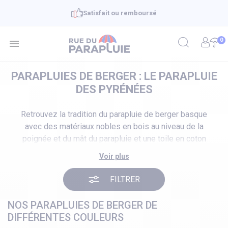
Satisfait ou remboursé
0

PARAPLUIES DE BERGER : LE PARAPLUIE
DES PYRÉNÉES
Retrouvez la tradition du parapluie de berger basque
avec des matériaux nobles en bois au niveau de la
poignée et du mât du parapluie et une toile en coton
enduite. Un parapluie avec toujours une haute qualité de
Voir plus
fabrication qui nécessite beaucoup de savoir faire.
FILTRER
NOS PARAPLUIES DE BERGER DE
DIFFÉRENTES COULEURS