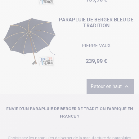
PARAPLUIE DE BERGER BLEU DE
TRADITION
PIERRE VAUX
Prix
239,99 €

Retour en haut
ENVIE D'UN
PARAPLUIE DE BERGER
DE TRADITION FABRIQUÉ EN
FRANCE ?
Choisissez les parapluies de berger de la manufacture de parapluies