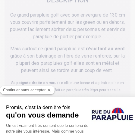
DESCRIPTION
Ce grand parapluie golf avec son envergure de 130 cm
vous couvrira parfaitement sur les green ou en dehors,
pouvant facilement abriter deux personnes et servir de
parapluie de portier par exemple.
Mais surtout ce grand parapluie est
résistant au vent
grâce à son baleinage en fibre de verre renforcé, sur la
plupart des parapluies golf elles sont en métal et
peuvent ainsi se tordre sur un coup de vent.
Sa
poignée droite en mousse
offre une bonne et agréable prise en
main, et sa structure en fait un parapluie très léger pour sa taille.
Enfin
l'ouverture est automatique
ce qui là encore est assez rare
sur un parapluie de golf.
Ce grand parapluie golf existe en 3 couleurs, ici en noir.