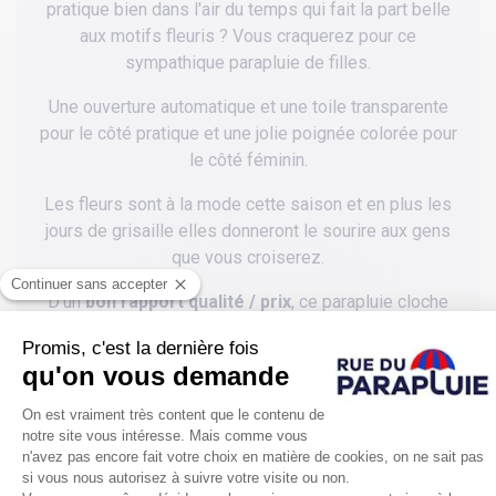
pratique bien dans l'air du temps qui fait la part belle
aux motifs fleuris ? Vous craquerez pour ce
sympathique parapluie de filles.
Une ouverture automatique et une toile transparente
pour le côté pratique et une jolie poignée colorée pour
le côté féminin.
Les fleurs sont à la mode cette saison et en plus les
jours de grisaille elles donneront le sourire aux gens
que vous croiserez.
D'un
bon rapport qualité / prix
, ce parapluie cloche
transparent pour femme ravira celles qui aiment
arborer une touche de fantaisie dans leurs tenues.