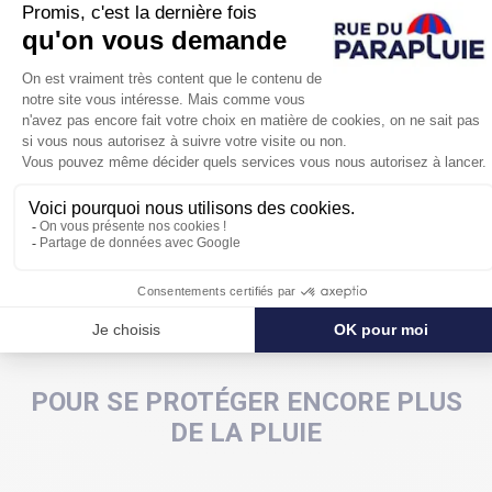
sécher au poignet grâce à sa dragonne. De plus, vous
pourrez ranger l'embout des baleines dans sa poignée
et ainsi éviter d'accrocher quoi que ce soit sur votre
passage.
Pratique, élégant et de marque,
ce parapluie léopard Pierre
Cardin vous charmera.
POUR SE PROTÉGER ENCORE PLUS
DE LA PLUIE