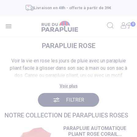
Livraison en 48h - offerte à partir de 39€
0

PARAPLUIE ROSE
Voir la vie en rose les jours de pluie avec un parapluie
pliant facile à glisser dans son sac à main ou son sac à
dos. Canne ou parapluie pliant, uni ou avec un motif
mais toujours dans des teintes du rose pâle au rose
Voir plus
fuchsia plus intense pour rendre plus lumineuse une
journée de grisaille. Des parapluies pour femmes et
FILTRER
pour filles avec une toile en tissus ou transparente pour
voir et être vue.
NOTRE COLLECTION DE PARAPLUIES ROSES
PARAPLUIE AUTOMATIQUE
PLIANT ROSE CORAIL...