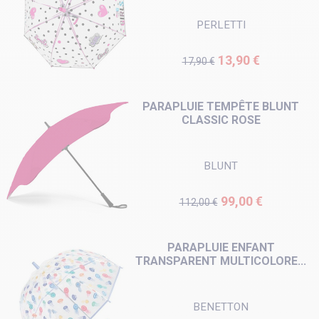
PERLETTI
Prix de base
Prix
13,90 €
17,90 €
PARAPLUIE TEMPÊTE BLUNT
CLASSIC ROSE
BLUNT
Prix de base
Prix
99,00 €
112,00 €
PARAPLUIE ENFANT
TRANSPARENT MULTICOLORE...
BENETTON