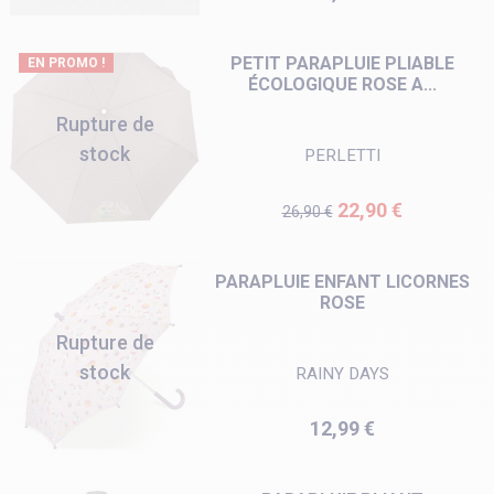
PETIT PARAPLUIE PLIABLE
EN PROMO !
ÉCOLOGIQUE ROSE A...
Rupture de
stock
PERLETTI
Prix de base
Prix
22,90 €
26,90 €
PARAPLUIE ENFANT LICORNES
ROSE
Rupture de
stock
RAINY DAYS
Prix
12,99 €