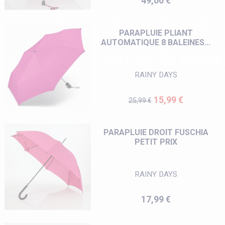
49,00 €
PARAPLUIE PLIANT
AUTOMATIQUE 8 BALEINES...
RAINY DAYS
Prix de base
Prix
15,99 €
25,99 €
PARAPLUIE DROIT FUSCHIA
PETIT PRIX
RAINY DAYS
Prix
17,99 €