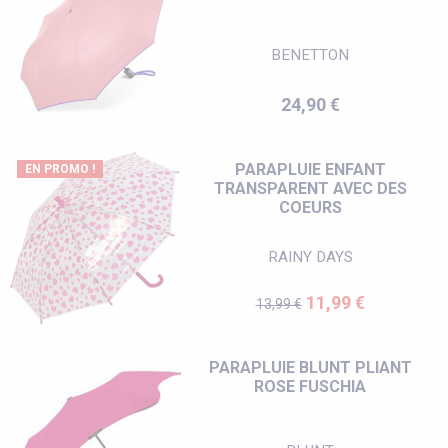
BENETTON
Prix
24,90 €
PARAPLUIE ENFANT
EN PROMO !
TRANSPARENT AVEC DES
COEURS
RAINY DAYS
Prix de base
Prix
11,99 €
13,99 €
PARAPLUIE BLUNT PLIANT
ROSE FUSCHIA