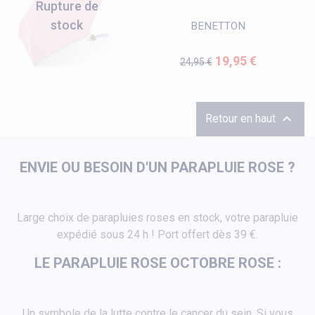
Rupture de
stock
BENETTON
Prix de base
Prix
19,95 €
24,95 €

Retour en haut
ENVIE OU BESOIN D'UN PARAPLUIE ROSE ?
Large choix de parapluies roses en stock, votre parapluie
expédié sous 24 h ! Port offert dès 39 €.
LE PARAPLUIE ROSE OCTOBRE ROSE :
Un symbole de la lutte contre le cancer du sein. Si vous