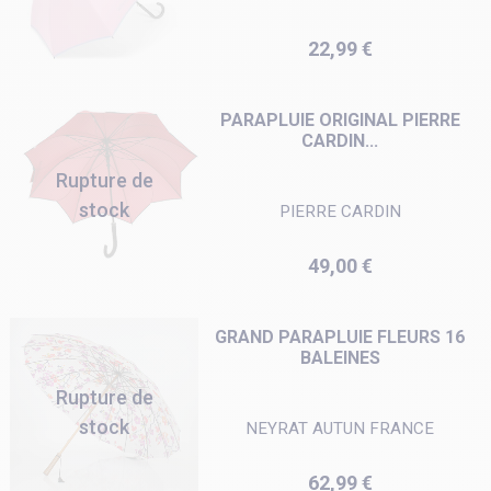
Prix
22,99 €
PARAPLUIE ORIGINAL PIERRE
CARDIN...
Rupture de
stock
PIERRE CARDIN
Prix
49,00 €
GRAND PARAPLUIE FLEURS 16
BALEINES
Rupture de
stock
NEYRAT AUTUN FRANCE
Prix
62,99 €