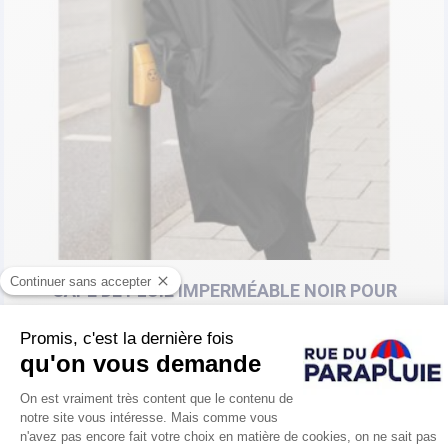
CAPE DE PLUIE IMPERMÉABLE NOIR POUR
FEMMES
REISENTHEL
Prix
59,89 €