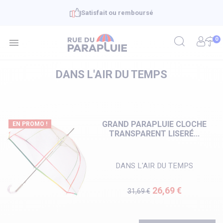
Satisfait ou remboursé
0

DANS L'AIR DU TEMPS
GRAND PARAPLUIE CLOCHE
EN PROMO !
TRANSPARENT LISERÉ...
DANS L'AIR DU TEMPS
Prix de base
Prix
26,69 €
31,69 €