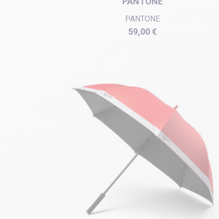
PANTONE
PANTONE
Prix
59,00 €