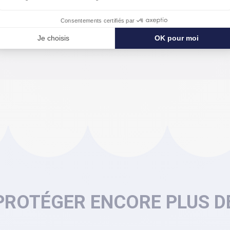
ici une sélection de parapluies longs et pliants. Des paraplui
ou orange avec un très bon niveau de solidité.
PROTÉGER ENCORE PLUS DE