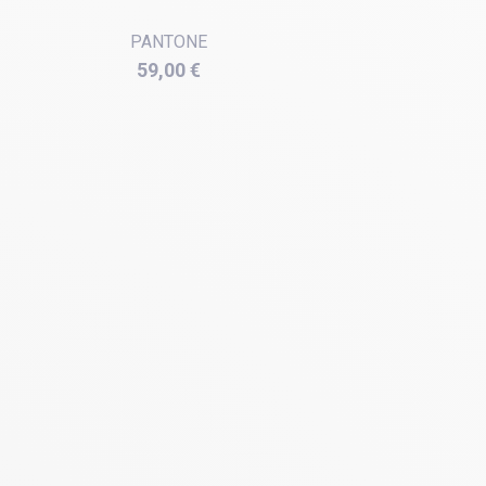
PANTONE
Prix
59,00 €