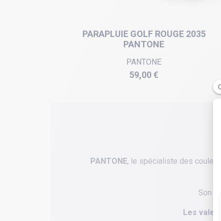
PARAPLUIE GOLF ROUGE 2035
PANTONE
PANTONE
Prix
59,00 €
PANTONE
, le spécialiste des coule
Son nu
Les valeu