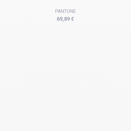
PANTONE
Prix
69,89 €