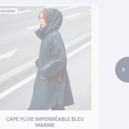
OUVEAU
NOUVEAU

CAPE PLUIE IMPERMÉABLE BLEU
CAPE DE 
MARINE