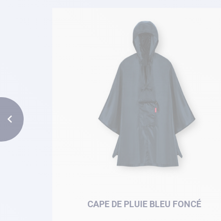

LEUR
CAPE DE PLUIE BLEU FONCÉ
E