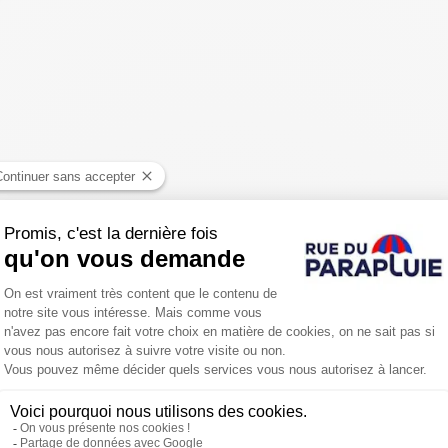
Pourquoi choisir un parapluie de marque Pantone ?
urs bien connu des imprimeurs, des graphistes et des profession
nuancier
Pantone.
ancier qui comprend près de 900 teintes avec pour chacune une 
rs Pantone
sont devenues la Référence, un langage universel de 