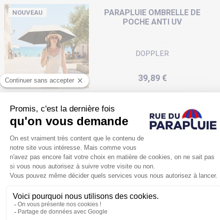
PARAPLUIE OMBRELLE DE
NOUVEAU
POCHE ANTI UV
DOPPLER
Prix
39,89 €
PARAPLUIE PLIANT
AUTOMATIQUE DÉGRADÉ DE
BLEU
DOPPLER
Prix
42,00 €
PARAPLUIE PLIANT
AUTOMATIQUE DÉGRADÉ DE...