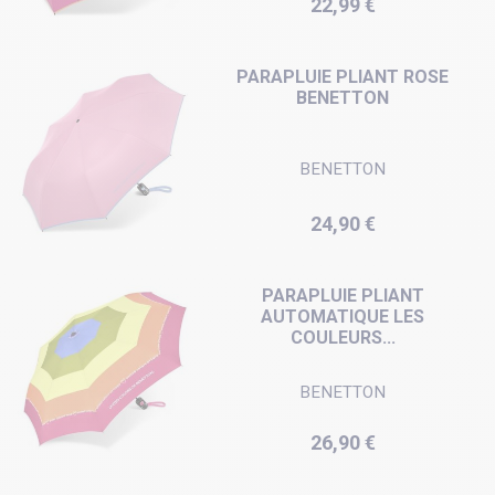
Prix
22,99 €
PARAPLUIE PLIANT ROSE
BENETTON
BENETTON
Prix
24,90 €
PARAPLUIE PLIANT
AUTOMATIQUE LES
COULEURS...
BENETTON
Prix
26,90 €