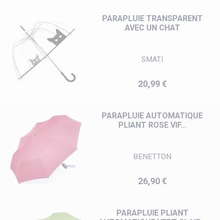
PARAPLUIE TRANSPARENT
AVEC UN CHAT
SMATI
Prix
20,99 €
PARAPLUIE AUTOMATIQUE
PLIANT ROSE VIF...
BENETTON
Prix
26,90 €
PARAPLUIE PLIANT