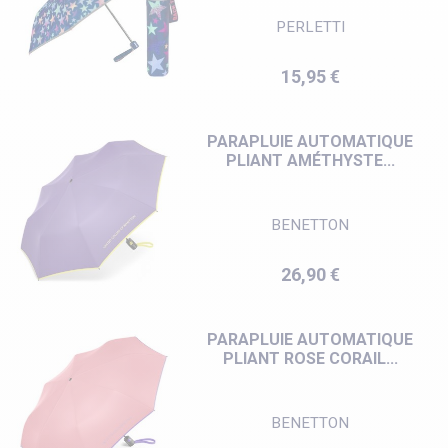
PERLETTI
Prix
15,95 €
PARAPLUIE AUTOMATIQUE
PLIANT AMÉTHYSTE...
BENETTON
Prix
26,90 €
PARAPLUIE AUTOMATIQUE
PLIANT ROSE CORAIL...
BENETTON