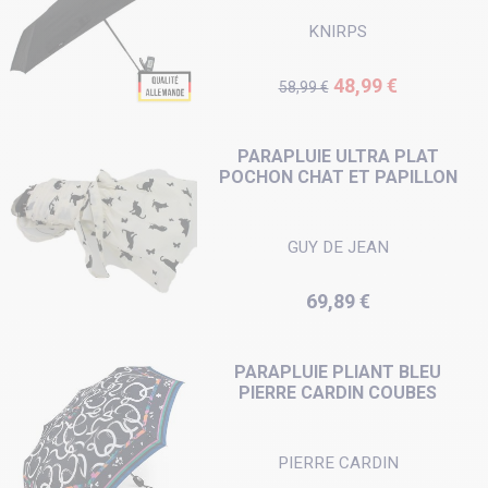
KNIRPS
Prix de base
Prix
48,99 €
58,99 €
PARAPLUIE ULTRA PLAT
POCHON CHAT ET PAPILLON
GUY DE JEAN
Prix
69,89 €
PARAPLUIE PLIANT BLEU
PIERRE CARDIN COUBES
PIERRE CARDIN