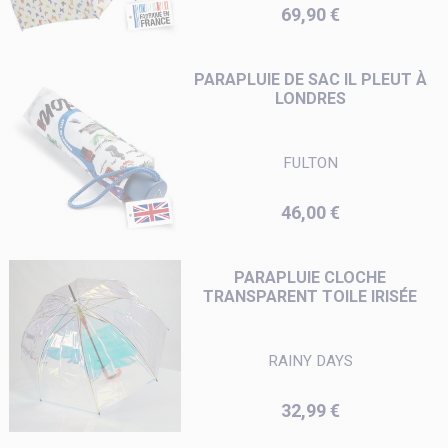
Prix
69,90 €
PARAPLUIE DE SAC IL PLEUT À
LONDRES
FULTON
Prix
46,00 €
PARAPLUIE CLOCHE
TRANSPARENT TOILE IRISÉE
RAINY DAYS
Prix
32,99 €