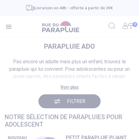
Paiement sécurisé
0

PARAPLUIE ADO
Pas encore un adulte mais plus un enfant, trouvez le
parapluie qui lui convient. Pour adolescentes ou pour un
jeune garçon, des parapluies pliants faciles à ranger
dans un sac à dos ou des parapluies cannes
Voir plus
transparents pour un look plus chic. Des modèles de
marque, unis ou originaux pour se protéger en cas
FILTRER
d'averses.
NOTRE SÉLECTION DE PARAPLUIES POUR
ADOLESCENT
PETIT PARAPLUIE PLIANT
NOUVEAU