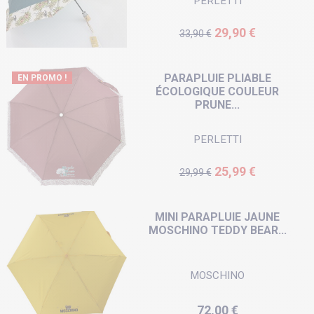
PERLETTI
Prix de base
Prix
29,90 €
33,90 €
PARAPLUIE PLIABLE
EN PROMO !
ÉCOLOGIQUE COULEUR
PRUNE...
PERLETTI
Prix de base
Prix
25,99 €
29,99 €
MINI PARAPLUIE JAUNE
MOSCHINO TEDDY BEAR...
MOSCHINO
Prix
72,00 €