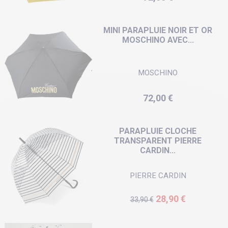
MINI PARAPLUIE NOIR ET OR
MOSCHINO AVEC...
MOSCHINO
Prix
72,00 €
PARAPLUIE CLOCHE
TRANSPARENT PIERRE
CARDIN...
PIERRE CARDIN
Prix de base
Prix
28,90 €
33,90 €