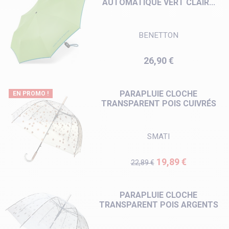
AUTOMATIQUE VERT CLAIR...
BENETTON
Prix
26,90 €
PARAPLUIE CLOCHE
EN PROMO !
TRANSPARENT POIS CUIVRÉS
SMATI
Prix de base
Prix
19,89 €
22,89 €
PARAPLUIE CLOCHE
TRANSPARENT POIS ARGENTS