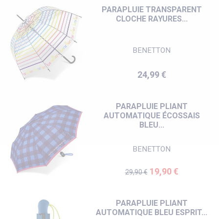
PARAPLUIE TRANSPARENT
CLOCHE RAYURES...
BENETTON
Prix
24,99 €
PARAPLUIE PLIANT
AUTOMATIQUE ÉCOSSAIS
BLEU...
BENETTON
Prix de base
Prix
19,90 €
29,90 €
PARAPLUIE PLIANT
AUTOMATIQUE BLEU ESPRIT...