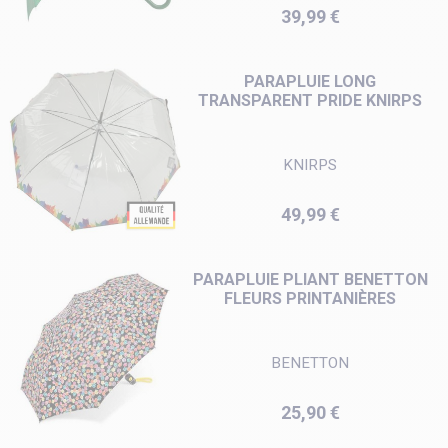
Prix
39,99 €
PARAPLUIE LONG
TRANSPARENT PRIDE KNIRPS
KNIRPS
Prix
49,99 €
PARAPLUIE PLIANT BENETTON
FLEURS PRINTANIÈRES
BENETTON
Prix
25,90 €