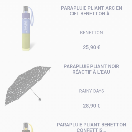
PARAPLUIE PLIANT ARC EN
CIEL BENETTON À...
BENETTON
Prix
25,90 €
PARAPLUIE PLIANT NOIR
RÉACTIF À L'EAU
RAINY DAYS
Prix
28,90 €
PARAPLUIE PLIANT BENETTON
CONFETTIS...