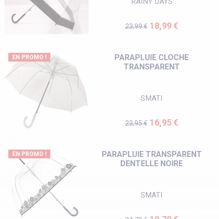
RAINY DAYS
Prix de base
Prix
18,99 €
23,99 €
PARAPLUIE CLOCHE
EN PROMO !
TRANSPARENT
SMATI
Prix de base
Prix
16,95 €
23,95 €
PARAPLUIE TRANSPARENT
EN PROMO !
DENTELLE NOIRE
SMATI
Prix de base
Prix