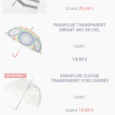
Prix de base
Prix
20,44 €
27,44 €
PARAPLUIE TRANSPARENT
ENFANT ARC EN CIEL
SMATI
Prix
14,90 €
PARAPLUIE CLOCHE
EN PROMO !
TRANSPARENT POIS CUIVRÉS
SMATI
Prix de base
Prix
19,89 €
22,89 €