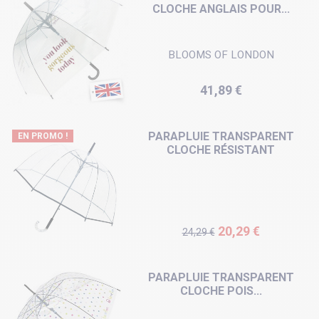
CLOCHE ANGLAIS POUR...
BLOOMS OF LONDON
Prix
41,89 €
PARAPLUIE TRANSPARENT
EN PROMO !
CLOCHE RÉSISTANT
Prix de base
Prix
20,29 €
24,29 €
PARAPLUIE TRANSPARENT
CLOCHE POIS...