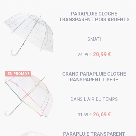
PARAPLUIE CLOCHE
TRANSPARENT POIS ARGENTS
SMATI
Prix de base
Prix
20,99 €
24,99 €
GRAND PARAPLUIE CLOCHE
EN PROMO !
TRANSPARENT LISERÉ...
DANS L'AIR DU TEMPS
Prix de base
Prix
26,69 €
31,69 €
PARAPLUIE TRANSPARENT