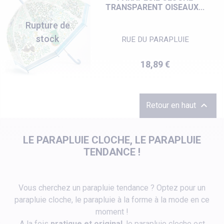
TRANSPARENT OISEAUX...
Rupture de
stock
RUE DU PARAPLUIE
Prix
18,89 €

Retour en haut
LE PARAPLUIE CLOCHE, LE PARAPLUIE
TENDANCE !
Vous cherchez un parapluie tendance ? Optez pour un
parapluie cloche, le parapluie à la forme à la mode en ce
moment !
A la fois
pratique et original
, le parapluie cloche est