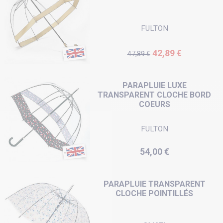
FULTON
Prix de base
Prix
42,89 €
47,89 €
PARAPLUIE LUXE
TRANSPARENT CLOCHE BORD
COEURS
FULTON
Prix
54,00 €
PARAPLUIE TRANSPARENT
CLOCHE POINTILLÉS