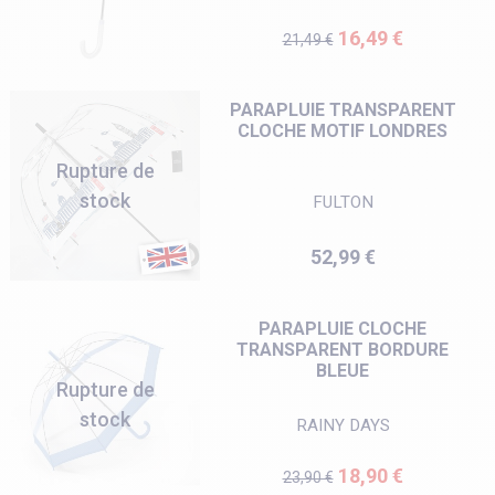
Prix de base
Prix
16,49 €
21,49 €
PARAPLUIE TRANSPARENT
CLOCHE MOTIF LONDRES
Rupture de
stock
FULTON
Prix
52,99 €
PARAPLUIE CLOCHE
TRANSPARENT BORDURE
BLEUE
Rupture de
stock
RAINY DAYS
Prix de base
Prix
18,90 €
23,90 €