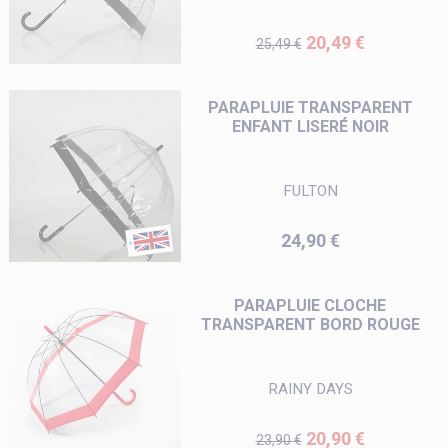
Prix de base
Prix
20,49 €
25,49 €
PARAPLUIE TRANSPARENT
ENFANT LISERÉ NOIR
FULTON
Prix
24,90 €
PARAPLUIE CLOCHE
TRANSPARENT BORD ROUGE
RAINY DAYS
Prix de base
Prix
20,90 €
23,90 €