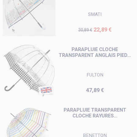
SMATI
Prix de base
Prix
22,89 €
30,89 €
PARAPLUIE CLOCHE
TRANSPARENT ANGLAIS PIED...
FULTON
Prix
47,89 €
PARAPLUIE TRANSPARENT
CLOCHE RAYURES...
BENETTON