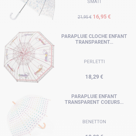
SMATI
Prix de base
Prix
16,95 €
21,95 €
PARAPLUIE CLOCHE ENFANT
TRANSPARENT...
PERLETTI
Prix
18,29 €
PARAPLUIE ENFANT
TRANSPARENT COEURS...
BENETTON
Prix