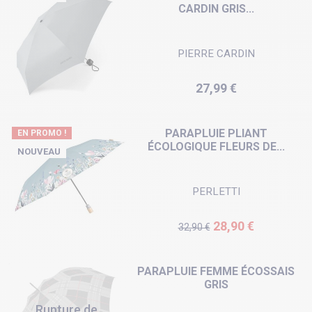
CARDIN GRIS...
PIERRE CARDIN
Prix
27,99 €
PARAPLUIE PLIANT
EN PROMO !
ÉCOLOGIQUE FLEURS DE...
NOUVEAU
PERLETTI
Prix de base
Prix
28,90 €
32,90 €
PARAPLUIE FEMME ÉCOSSAIS
GRIS
Rupture de