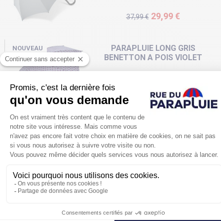
Prix de base
Prix
29,99 €
37,99 €
PARAPLUIE LONG GRIS
NOUVEAU
BENETTON A POIS VIOLET
BENETTON
Prix
25,99 €
PARAPLUIE PLIANT GRIS
NOUVEAU
BENETTON A POIS VIOLET
BENETTON
Prix
25,89 €