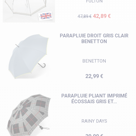
FULTON
Prix de base
Prix
42,89 €
47,89 €
PARAPLUIE DROIT GRIS CLAIR
BENETTON
BENETTON
Prix
22,99 €
PARAPLUIE PLIANT IMPRIMÉ
ÉCOSSAIS GRIS ET...
RAINY DAYS
Prix