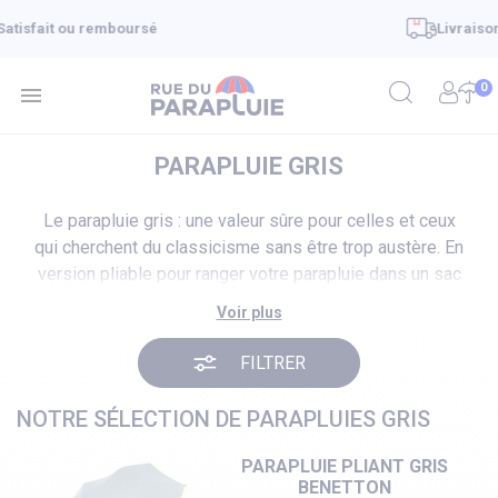
Livraison en 48h - offerte à partir de 39€
0

PARAPLUIE GRIS
Le parapluie gris : une valeur sûre pour celles et ceux
qui cherchent du classicisme sans être trop austère. En
version pliable pour ranger votre parapluie dans un sac
ou en version droite pour privilégiez l'envergure de la
Voir plus
toile et le style. En gris clair nuage pour une touche
mode ou plus foncé associé à un motif écossais ou
FILTRER
pied de poule.
NOTRE SÉLECTION DE PARAPLUIES GRIS
PARAPLUIE PLIANT GRIS
BENETTON