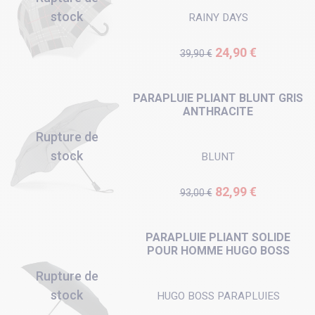
stock
RAINY DAYS
Prix de base
Prix
24,90 €
39,90 €
PARAPLUIE PLIANT BLUNT GRIS
ANTHRACITE
Rupture de
stock
BLUNT
Prix de base
Prix
82,99 €
93,00 €
PARAPLUIE PLIANT SOLIDE
POUR HOMME HUGO BOSS
Rupture de
stock
HUGO BOSS PARAPLUIES