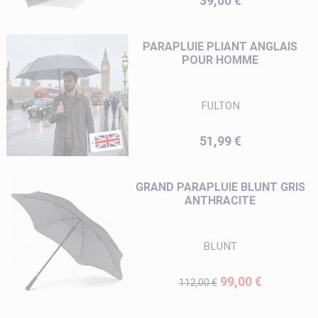
39,00 €
PARAPLUIE PLIANT ANGLAIS
POUR HOMME
FULTON
Prix
51,99 €
GRAND PARAPLUIE BLUNT GRIS
ANTHRACITE
BLUNT
Prix de base
Prix
99,00 €
112,00 €