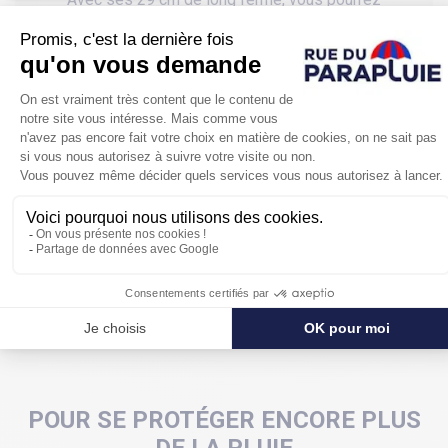
facilement ranger ce parapluie dans votre sac à main,
le tout sans mouiller l'intérieur grâce à sa housse
assortie livrée avec. Il vous protègera parfaitement de
la pluie grâce à un diamètre ouvert de 98 cm, pas mal
pour un parapluie pliant !
Petit, pratique, pas cher et en plus de marque, ce
parapluie pliant vert est idéal pour vous accompagner
au quotidien.
POUR SE PROTÉGER ENCORE PLUS