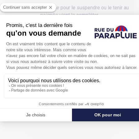
Une dragonne pratique pour le suspendre ou le tenir au
poignée vient le compléter.
Doté de 8 baleines en métal il n'est pas seulement un
parapluie fantaisie mais aussi un parapluie solide qui
ne peut que donner le sourire les jours de grisaille.
Un parapluie pliant à la fois classique et
surprenant
qui peut convenir aussi bien pour un
homme que pour une femme.
Bref plus qu' un parapluie, presque
une icône en
version originale sur Rue du Parapluie !