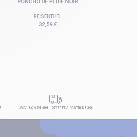
PONCHO DE PLUIE NOIR
PONCHO
REISENTHEL
Prix
32,59 €
É
LIVRAISON EN 48H - OFFERTE À PARTIR DE 39€