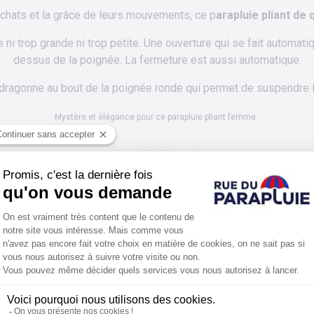
 chats et la grâce de leurs mouvements, ce p
arapluie pliant de 
e ni trop grande ni trop petite. Une ouverture qui se fait automat
dessus de la poignée. La fermeture est aussi automatique.
 dragonne au bout de la poignée ronde qui permet de suspendre l
Mystère et élégance pour ce parapluie pliant femme .
PROTÉGER ENCORE PLUS DE