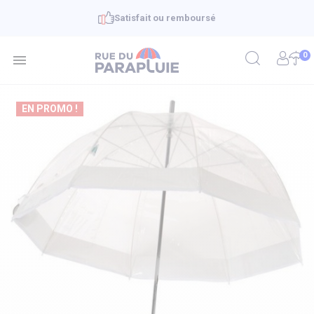
fait ou remboursé
Livraison en 4
0

EN PROMO !