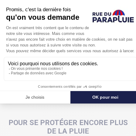
tomber sur soit tout en restant au sec ! Et ça à
n'importe quel âge, qu'on ait 7 ou 77 ans.
Le plus pratique de ce parapluie transparent cloche :
vous pourrez l'emmener avec vous tous les jours, mais
il sera tout aussi adapté pour un évènement tel un
mariage
. Le parapluie cloche transparent à liseret
blanc protègera les mariés sans gêner pour les photos.
Ce parapluie sait aussi se faire discret...
POUR SE PROTÉGER ENCORE PLUS
DE LA PLUIE