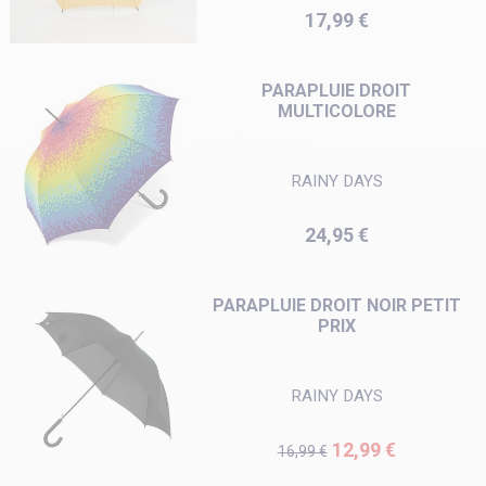
Prix
17,99 €
PARAPLUIE DROIT
MULTICOLORE
RAINY DAYS
Prix
24,95 €
PARAPLUIE DROIT NOIR PETIT
PRIX
RAINY DAYS
Prix de base
Prix
12,99 €
16,99 €