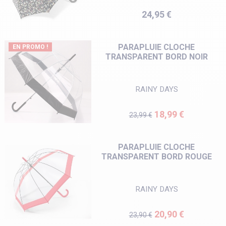
Prix
24,95 €
PARAPLUIE CLOCHE
EN PROMO !
TRANSPARENT BORD NOIR
RAINY DAYS
Prix de base
Prix
18,99 €
23,99 €
PARAPLUIE CLOCHE
TRANSPARENT BORD ROUGE
RAINY DAYS
Prix de base
Prix
20,90 €
23,90 €