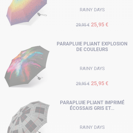
RAINY DAYS
Prix de base
Prix
25,95 €
29,95 €
PARAPLUIE PLIANT EXPLOSION
DE COULEURS
RAINY DAYS
Prix de base
Prix
25,95 €
29,95 €
PARAPLUIE PLIANT IMPRIMÉ
ÉCOSSAIS GRIS ET...
RAINY DAYS