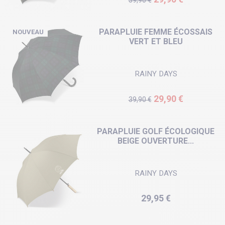
39,90 €
PARAPLUIE FEMME ÉCOSSAIS
NOUVEAU
VERT ET BLEU
RAINY DAYS
Prix de base
Prix
29,90 €
39,90 €
PARAPLUIE GOLF ÉCOLOGIQUE
BEIGE OUVERTURE...
RAINY DAYS
Prix
29,95 €