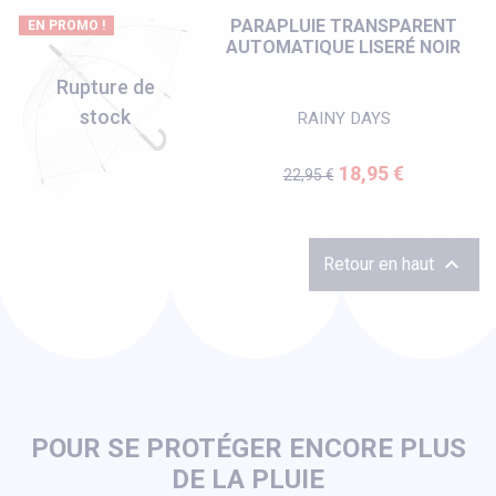
PARAPLUIE TRANSPARENT
EN PROMO !
AUTOMATIQUE LISERÉ NOIR
Rupture de
stock
RAINY DAYS
Prix de base
Prix
18,95 €
22,95 €

Retour en haut
POUR SE PROTÉGER ENCORE PLUS
DE LA PLUIE