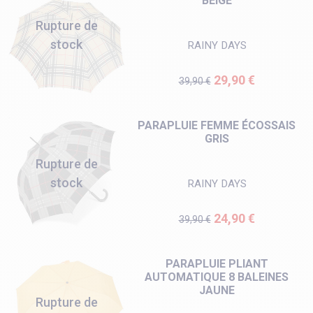
BEIGE
Rupture de
stock
RAINY DAYS
Prix de base
Prix
29,90 €
39,90 €
PARAPLUIE FEMME ÉCOSSAIS
GRIS
Rupture de
stock
RAINY DAYS
Prix de base
Prix
24,90 €
39,90 €
PARAPLUIE PLIANT
AUTOMATIQUE 8 BALEINES
JAUNE
Rupture de