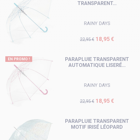
TRANSPARENT...
RAINY DAYS
Prix de base
Prix
18,95 €
22,95 €
PARAPLUIE TRANSPARENT
EN PROMO !
AUTOMATIQUE LISERÉ...
RAINY DAYS
Prix de base
Prix
18,95 €
22,95 €
PARAPLUIE TRANSPARENT
MOTIF IRISÉ LÉOPARD