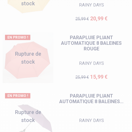
stock
RAINY DAYS
Prix de base
Prix
20,99 €
25,99 €
PARAPLUIE PLIANT
EN PROMO !
AUTOMATIQUE 8 BALEINES
ROUGE
Rupture de
stock
RAINY DAYS
Prix de base
Prix
15,99 €
25,99 €
PARAPLUIE PLIANT
EN PROMO !
AUTOMATIQUE 8 BALEINES...
Rupture de
stock
RAINY DAYS