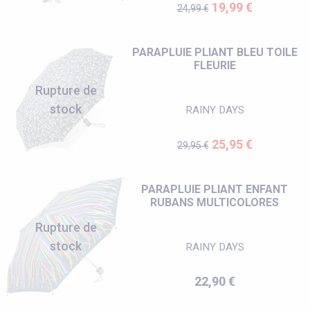
Prix de base
Prix
19,99 €
24,99 €
PARAPLUIE PLIANT BLEU TOILE
FLEURIE
Rupture de
stock
RAINY DAYS
Prix de base
Prix
25,95 €
29,95 €
PARAPLUIE PLIANT ENFANT
RUBANS MULTICOLORES
Rupture de
stock
RAINY DAYS
Prix
22,90 €