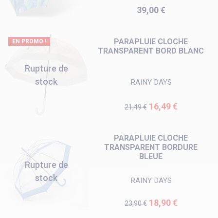
Prix
39,00 €
PARAPLUIE CLOCHE
EN PROMO !
TRANSPARENT BORD BLANC
Rupture de
stock
RAINY DAYS
Prix de base
Prix
16,49 €
21,49 €
PARAPLUIE CLOCHE
TRANSPARENT BORDURE
BLEUE
Rupture de
stock
RAINY DAYS
Prix de base
Prix
18,90 €
23,90 €