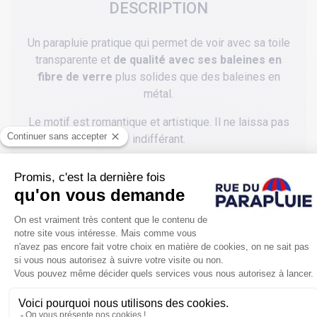
DESCRIPTION
Un parapluie pratique qui permet de voir avec sa toile
transparente et
de qualité avec ses baleines en
fibre de verre
plus solides que des baleines en
métal.
Le motif est romantique et artistique. Il ne laissa pas
indifférant.
POUR SE PROTÉGER ENCORE PLUS
DE LA PLUIE