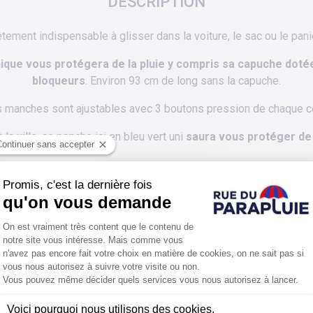
DESCRIPTION
êtement indispensable à glisser dans la voiture, le sac ou le pani
unique vous protégera de la pluie y compris sa capuche dot
bloqueurs
. Environ 93 cm de long sans la capuche.
 manches sont ajustables avec 3 boutons pression de chaque c
la ville, ce poncho ici en bleu vert uni
saura vous protéger de l