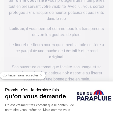
Sa
forme couvrante
vous protégera des intempéries
tout en preservant votre visiblité. Avec lui, vous sortez
protégée sans risquer de heurter poteaux et passants
dans la rue.
Ludique
, il vous permet comme tous les transparents
de voir les gouttes de pluie.
Le liseret de fleurs noires qui ornent la toile confère à
ce parapluie une touche de
féminité
et le rend
original
.
Son ouverture automatique facilite son usage et sa
poignée courbe de plastique noir assortie au liseret
vous assure une bonne prise en main.
Son plus :
un prix bas
qui ne doit plus vous faire
hésiter pour
un parapluie avec des baleines en fibre
de verre.