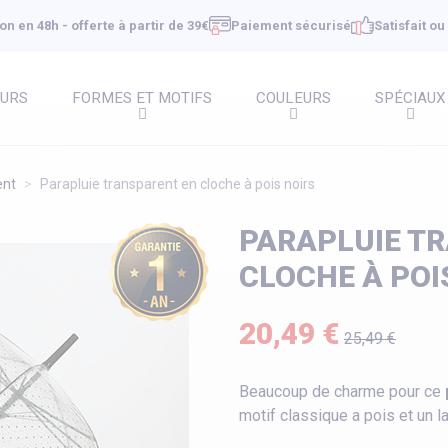
on en 48h - offerte à partir de 39€
Paiement sécurisé
Satisfait o
EURS
FORMES ET MOTIFS
COULEURS
SPÉCIAUX
ent
Parapluie transparent en cloche à pois noirs
PARAPLUIE T
CLOCHE À POI
20,49 €
25,49 €
Beaucoup de charme pour ce
motif classique a pois et un la