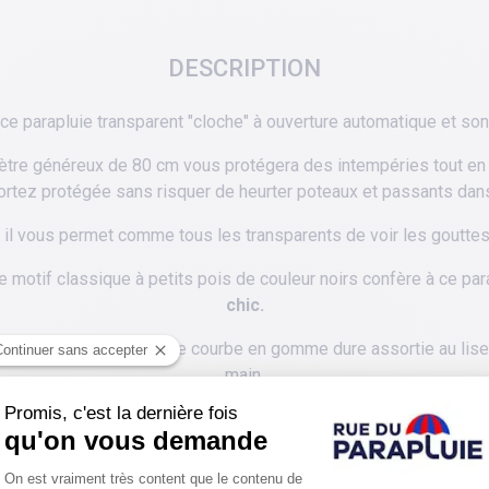
DESCRIPTION
ce parapluie transparent "cloche" à ouverture automatique et son 
tre généreux de 80 cm vous protégera des intempéries tout en pr
rtez protégée sans risquer de heurter poteaux et passants dans
il vous permet comme tous les transparents de voir les gouttes 
t le motif classique à petits pois de couleur noirs confère à ce 
chic.
e son usage et sa poignée courbe en gomme dure assortie au lise
main.
ses baleines sont en fibre de verre plus solides que les b
Un parapluie transparent pour fille pratique et facile à utiliser.