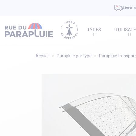
Livrais
TYPES
UTILISAT
Accueil
Parapluie par type
Parapluie transpar