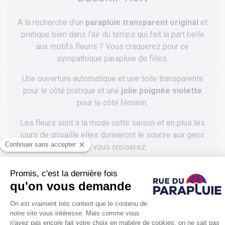
A la recherche d'un
parapluie transparent original
et
pratique bien dans l'air du temps qui fait la part belle
aux motifs fleuris ? Vous craquerez pour ce
sympathique parapluie de filles.
Une ouverture automatique et une toile transparente
pour le côté pratique et une
jolie poignée violette
pour le côté féminin.
Les fleurs sont à la mode cette saison et en plus les
jours de grisaille elles donneront le sourire aux gens
que vous croiserez.
D'un
bon rapport qualité / prix
, ce parapluie cloche
transparent pour femme ravira celles qui aiment
arborer une touche de fantaisie dans leurs tenues.