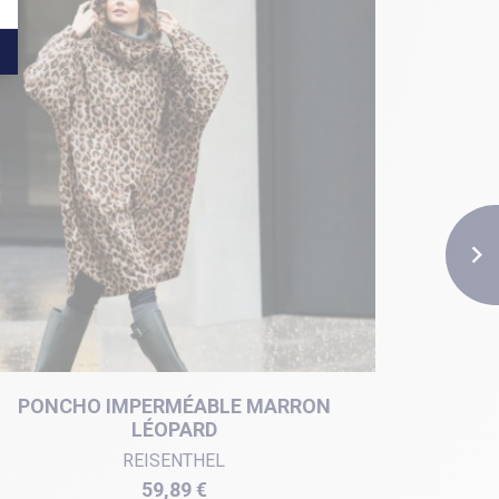

PONCHO IMPERMÉABLE MARRON
PON
LÉOPARD
REISENTHEL
Prix
59,89 €