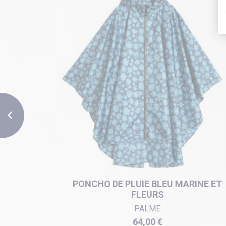

R MOTIF
PONCHO DE PLUIE BLEU MARINE ET
FLEURS
PALME
Prix
64,00 €