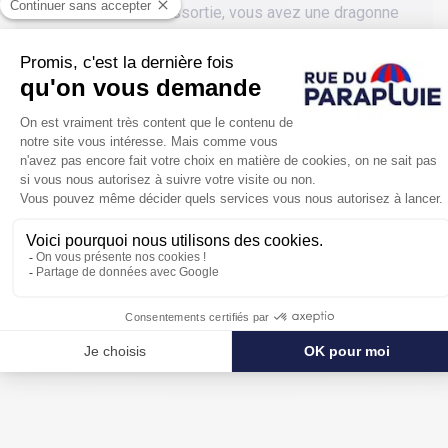
dans sa housse assortie, vous avez une dragonne
permettant de le garder au poignet.
Sous sa
toile en tissus recyclé
vous serez bien
protégée.
Une fois refermé, avec ses 30 cm, vous pourrez le
glisser dans le fond de votre sac ou avoir un passager
permanent dans votre voiture.
Son plus : ses détails écologiques qui ne doivent plus
vous faire hésiter.