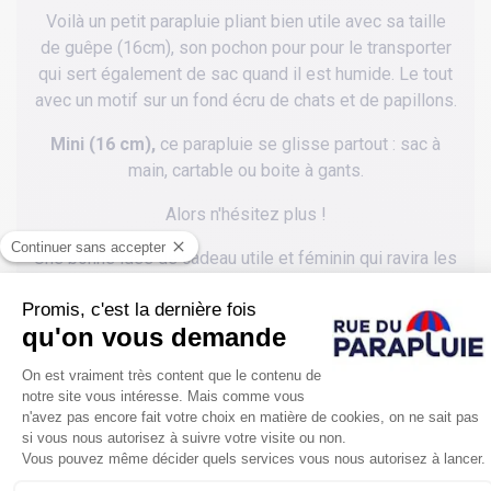
Voilà un petit parapluie pliant bien utile avec sa taille
de guêpe (16cm), son pochon pour pour le transporter
qui sert également de sac quand il est humide. Le tout
avec un motif sur un fond écru de chats et de papillons.
Mini (16 cm),
ce parapluie se glisse partout : sac à
main, cartable ou boite à gants.
Alors n'hésitez plus !
Une bonne idée de cadeau utile et féminin qui ravira les
amoureuses de chats.