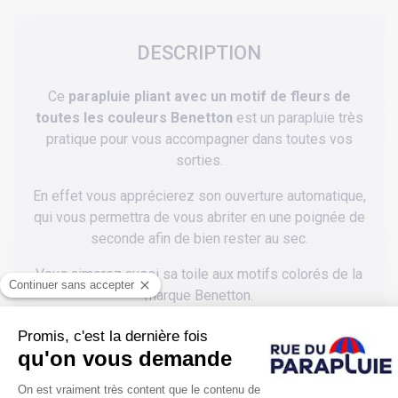
DESCRIPTION
Ce
parapluie pliant avec un motif de fleurs de
toutes les couleurs Benetton
est un parapluie très
pratique pour vous accompagner dans toutes vos
sorties.
En effet vous apprécierez son ouverture automatique,
qui vous permettra de vous abriter en une poignée de
seconde afin de bien rester au sec.
Vous aimerez aussi sa toile aux motifs colorés de la
marque Benetton.
Ce parapluie pliable Benetton sera votre parfait
compagnon, lors de toutes vos sorties, rangé dans
votre sac à main et saura parfaitement vous protéger
d'une pression avec son envergure de 93 cm.