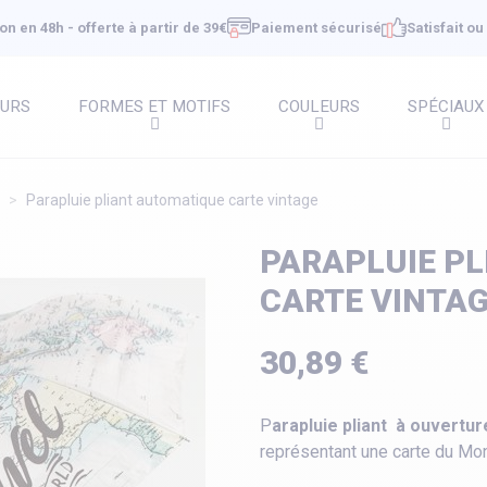
on en 48h - offerte à partir de 39€
Paiement sécurisé
Satisfait o
EURS
FORMES ET MOTIFS
COULEURS
SPÉCIAUX
Parapluie pliant automatique carte vintage
PARAPLUIE P
CARTE VINTA
30,89 €
P
arapluie pliant
à ouvertur
représentant une carte du Mo