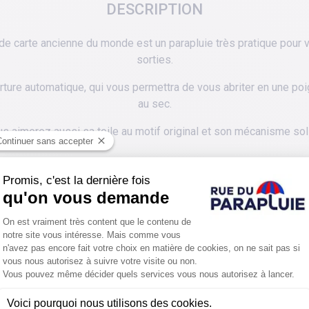
DESCRIPTION
 de carte ancienne du monde est un parapluie très pratique pou
sorties.
ture automatique, qui vous permettra de vous abriter en une po
au sec.
s aimerez aussi sa toile au motif original et son mécanisme sol