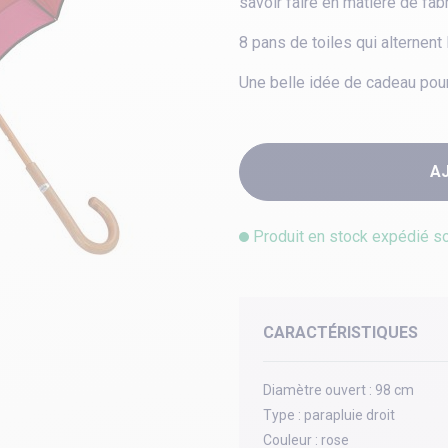
savoir faire en matière de fab
8 pans de toiles qui alternen
Une belle idée de cadeau pour 
A
Produit en stock expédié s
CARACTÉRISTIQUES
Diamètre ouvert :
98 cm
Type :
parapluie droit
Couleur :
rose