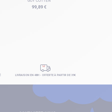
GUY COTTEN
Prix
99,89 €
É
LIVRAISON EN 48H - OFFERTE À PARTIR DE 39€