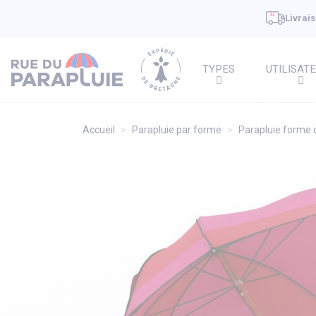
Livrais
TYPES
UTILISAT
Accueil
Parapluie par forme
Parapluie forme o