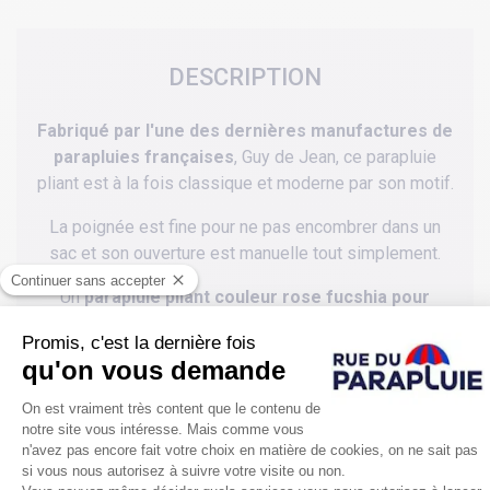
DESCRIPTION
Fabriqué par l'une des dernières manufactures de
parapluies françaises
, Guy de Jean, ce parapluie
pliant est à la fois classique et moderne par son motif.
La poignée est fine pour ne pas encombrer dans un
sac et son ouverture est manuelle tout simplement.
Un
parapluie pliant couleur rose fucshia pour
femme très pratique et de bonne qualité
au chic
vraiment intemporel et universel.