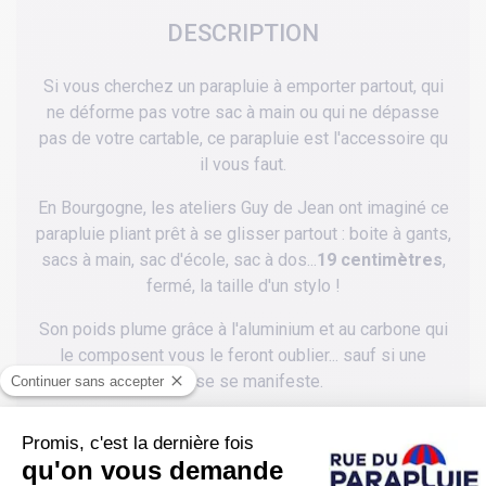
DESCRIPTION
Si vous cherchez un parapluie à emporter partout, qui
ne déforme pas votre sac à main ou qui ne dépasse
pas de votre cartable, ce parapluie est l'accessoire qu
il vous faut.
En Bourgogne, les ateliers Guy de Jean ont imaginé ce
parapluie pliant prêt à se glisser partout : boite à gants,
sacs à main, sac d'école, sac à dos...
19 centimètres
,
fermé, la taille d'un stylo !
Son poids plume grâce à l'aluminium et au carbone qui
le composent vous le feront oublier... sauf si une
averse se manifeste.
Ouvert, ce parapluie vous protégera prafaitement grâce
à un diamètre de 70 cm.