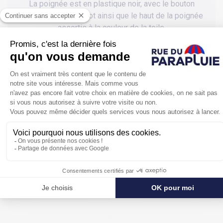
La poignée est en plastique noir, avec le bouton
d'ouverture et le culot ainsi que le haut de la poignée
assortis à la couleur de la toile.
Avec ses 29 cm de long fermé, vous pourrez
facilement ranger ce parapluie dans votre sac à main,
le tout sans mouiller l'intérieur grâce à sa housse
assortie livrée avec. Il vous protègera parfaitement de
la pluie grâce à un diamètre ouvert de 93 cm, pas mal
pour un parapluie pliant !
Petit, pratique, pas cher et en plus de marque, ce
parapluie pliant rose fuchsia automatique est idéal
pour vous accompagner au quotidien.