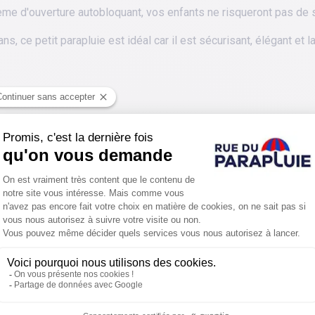
ème d'ouverture autobloquant, vos enfants ne risqueront pas de s
s, ce petit parapluie est idéal car il est sécurisant, élégant et 
PROTÉGER ENCORE PLUS DE