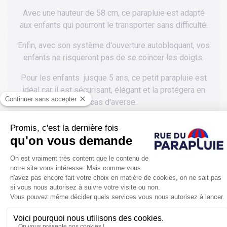
Avec une hauteur de 58 cm, ce parapluie est adapté
aux enfants qui pourront le transporter sans difficulté.
Enfin, avec son système d'ouverture autobloquant, vos
enfants ne risqueront pas de se coincer les doigts.
Pour les enfants jusque 5 ans, ce petit parapluie est
idéal car il est sécurisant, élégant et la protégera en
cas d'averse.
POUR SE PROTÉGER ENCORE PLUS
DE LA PLUIE