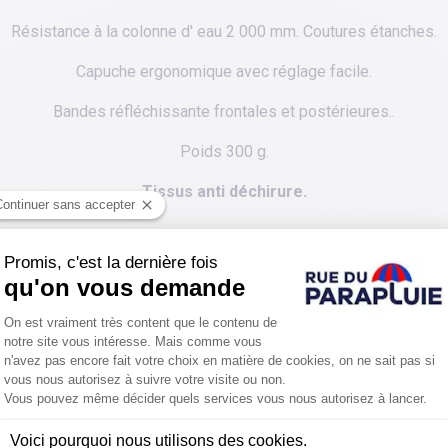
Résistance à la colonne d' eau 2 000 mm. Coutures étanches.
Capuche ergonomique avec réglage facile.
Bandes réfléchissante frontales et postérieures..
Poids 300 g.
Tissus anti déchirure.