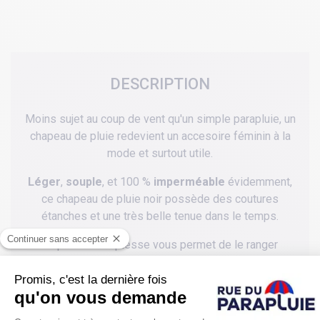
DESCRIPTION
Moins sujet au coup de vent qu'un simple parapluie, un
chapeau de pluie redevient un accesoire féminin à la
mode et surtout utile.
Léger
,
souple
, et 100 %
imperméable
évidemment,
ce chapeau de pluie noir possède des coutures
étanches et une très belle tenue dans le temps.
En plus sa souplesse vous permet de le ranger
facilement au fond d'un sac ou d'une poche.
Une averse et vous voilà prête a affronter la pluie tout
en restant féminine et habillée.