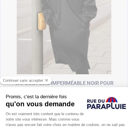
CAPE DE PLUIE IMPERMÉABLE NOIR POUR
FEMMES
REISENTHEL
Prix
59,89 €