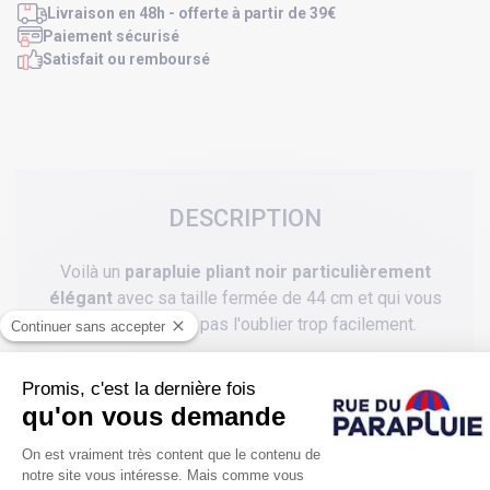
Livraison en 48h - offerte à partir de 39€
Paiement sécurisé
Satisfait ou remboursé
DESCRIPTION
Voilà un
parapluie pliant noir particulièrement
élégant
avec sa taille fermée de 44 cm et qui vous
permettra de ne pas l'oublier trop facilement.
Idéal et pratique avec son système d'ouverture et son
étui de rangement
Son origine anglaise est sans doute pour beaucoup.