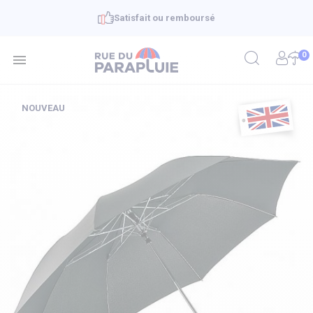
Livraison en 48h - offerte à partir de 39€
0

NOUVEAU