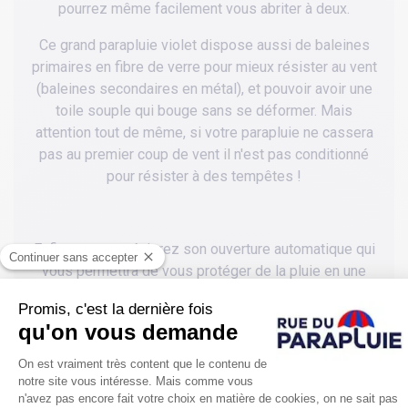
pourrez même facilement vous abriter à deux.
Ce grand parapluie violet dispose aussi de baleines
primaires en fibre de verre pour mieux résister au vent
(baleines secondaires en métal), et pouvoir avoir une
toile souple qui bouge sans se déformer. Mais
attention tout de même, si votre parapluie ne cassera
pas au premier coup de vent il n'est pas conditionné
pour résister à des tempêtes !
Enfin vous apprécierez son ouverture automatique qui
vous permettra de vous protéger de la pluie en une
seconde d'une simple pression sur le bouton, très utile
quand vous devez sortir de votre voiture sous une
averse par exemple.