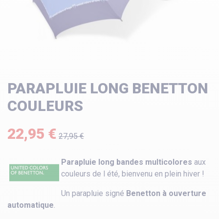
PARAPLUIE LONG BENETTON
COULEURS
22,95 €
27,95 €
Parapluie long bandes multicolores
aux
couleurs de l été, bienvenu en plein hiver !
Un parapluie signé
Benetton à ouverture
automatique
.