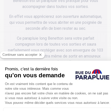
Benetton est un parapluie très pratique pour vous
accompagner dans toutes vos sorties.
En effet vous apprécierez son ouverture automatique,
qui vous permettra de vous abriter en une poignée de
seconde afin de bien rester au sec.
Ce parapluie long Benetton sera votre parfait
compagnon lors de toutes vos sorties et saura
parfaitement vous protéger avec son envergure de 103
cm, qui vous permettra même de sortir en amoureux
sous une même toile.