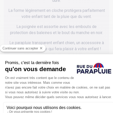
dure.
La forme légèrement en cloche protègera parfaitement
votre enfant tant de la pluie que du vent.
La poignée est assortie avec les embouts de
protection des baleines et le bout du manche en noir.
Le parapluie transparent enfant chien, un accessoire à
posséder d'urgence qui fera plaisir à votre enfant !
POUR SE PROTÉGER ENCORE PLUS
DE LA PLUIE