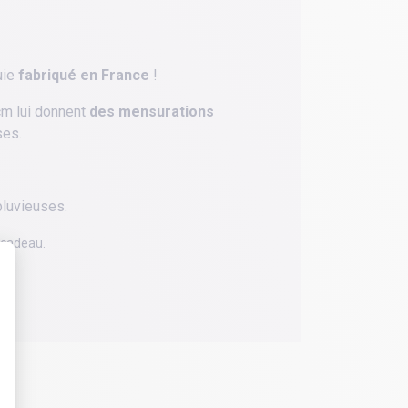
uie
fabriqué en France
!
cm lui donnent
des mensurations
ses.
pluvieuses.
 cadeau.