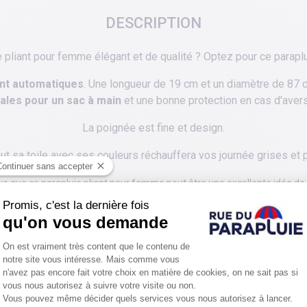
DESCRIPTION
e pliant pour femme élégant et de qualité ? Optez pour ce parapl
ont automatiques
. Une longueur de 19 cm et un diamètre de 87 
ales pour un sac à main
et une bonne protection en cas d'aver
La poignée est fine et design.
ut sa toile avec ses couleurs réchauffera vos journée grises et 
ve que ce parapluie pliant pour femme peut être une excellente idée de