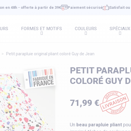
on en 48h - offerte à partir de 39€
Paiement sécurisé
Satisfait o
EURS
FORMES ET MOTIFS
COULEURS
SPÉCIAUX
Petit parapluie original pliant coloré Guy de Jean
PETIT PARAPL
COLORÉ GUY D
71,99 €
Un
beau parapluie pliant
pour