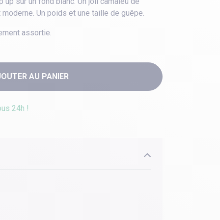
 up sur un fond blanc. Un joli camaieu de
t moderne. Un poids et une taille de guêpe.
ement assortie.
JOUTER AU PANIER
ous 24h !