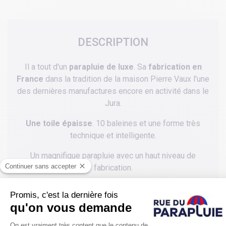
DESCRIPTION
Il a tout d'un
parapluie de luxe
. Sa
fabrication en
France
dans la tradition de la maison Pierre Vaux l'une
des dernières manufactures encore en activité dans le
Jura.
Une toile épaisse
. 10 baleines et une forme très
technique et intelligente.
Un magnifique parapluie avec un haut niveau de
fabrication.
L 'ouverture est manuelle pour un geste plus soignée
et le mât est en bois.
Un beau cadeau pour les amoureux des beaux