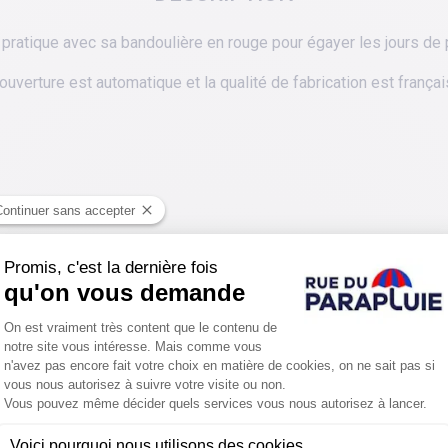
 pratique avec sa bandoulière en rouge pour égayer les jours de p
 ouverture est automatique et la qualité de fabrication est françai