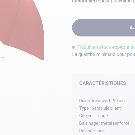
bandoulière
pour pouvoir le p
A
Produit en stock expédié s
La quantité minimale pour pou
CARACTÉRISTIQUES
Diamètre ouvert :
90 cm
Type :
parapluie pliant
Couleur :
rouge
Baleinage :
métal renforcé
Poignée :
bois