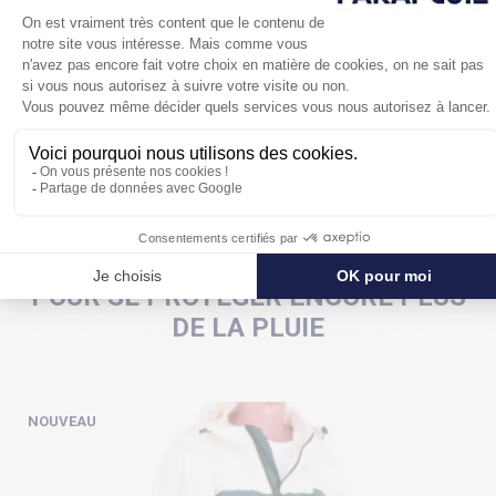
Livré dans une housse de rangement, ce mini parapluie
à
ouverture et fermeture automatiques
existe en 9
couleurs, ici en bleu marine, une couleur indémodable.
POUR SE PROTÉGER ENCORE PLUS
DE LA PLUIE
NOUVEAU