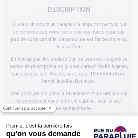
DESCRIPTION
Si vous cherchez un parapluie à emporter partout, qui
ne déforme pas votre sac à main ou qui ne dépasse
pas de votre cartable, ce parapluie est l'accessoire qu
il vous faut.
En Bourgogne, les ateliers Guy de Jean ont imaginé ce
parapluie pliant prêt à se glisser partout : boite à gants,
sacs à main, sac d'école, sac à dos...
19 centimètres
,
fermé, la taille d'un stylo !
Son poids plume grâce à l'aluminium et au carbone qui
le composent vous le feront oublier... sauf si une
averse se manifeste.
Ouvert, ce parapluie vous protégera prafaitement grâce
à un diamètre de 70 cm.