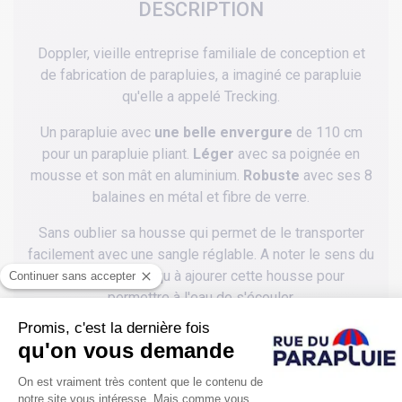
DESCRIPTION
Doppler, vieille entreprise familiale de conception et
de fabrication de parapluies, a imaginé ce parapluie
qu'elle a appelé Trecking.
Un parapluie avec
une belle envergure
de 110 cm
pour un parapluie pliant.
Léger
avec sa poignée en
mousse et son mât en aluminium.
Robuste
avec ses 8
balaines en métal et fibre de verre.
Sans oublier sa housse qui permet de le transporter
facilement avec une sangle réglable. A noter le sens du
détail qui va jusqu à ajourer cette housse pour
permettre à l'eau de s'écouler.
Ici en noir, un parapluie adapté aux accros de
randonnées aux longs cours. Une bonne idée aussi de
cadeau pour femmes comme pour hommes.