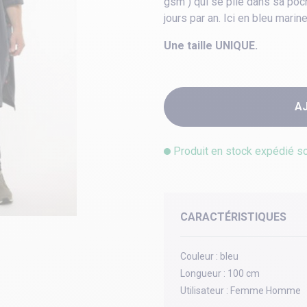
gsm ) qui se plie dans sa poch
jours par an. Ici en bleu marin
Une taille UNIQUE.
A
Produit en stock expédié s
CARACTÉRISTIQUES
Couleur :
bleu
Longueur :
100 cm
Utilisateur :
Femme Homme