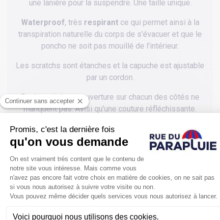
une lanière pour la suspendre. Une taille unique.
Waterproof
, très
respirant
ce qui permet ainsi à la
transpiration naturelle du corps de s'évacuer et que le
poncho ne soit pas mouillé de l'intérieur.
Les scratchs sont étanches et la capuche est ajustable
par un cordon.
Poche poitrine et ouverture sur chacun des côtés ne
manquent pas. Ainsi qu'une couture réfléchissante.
POUR SE PROTÉGER ENCORE PLUS