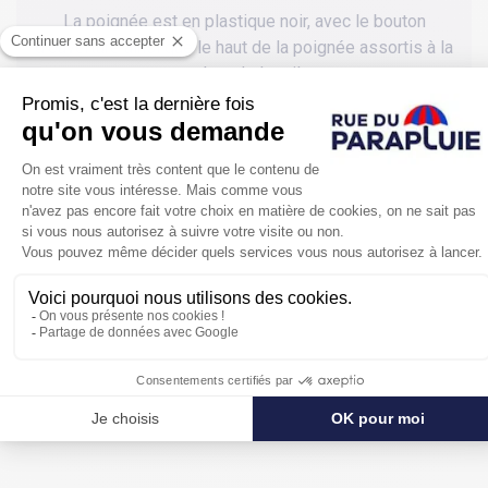
La poignée est en plastique noir, avec le bouton
d'ouverture ainsi que le haut de la poignée assortis à la
couleur de la toile.
Avec ses 29 cm de long fermé, vous pourrez
facilement ranger ce parapluie dans votre sac à main,
le tout sans mouiller l'intérieur grâce à sa housse
assortie livrée avec. Il vous protègera parfaitement de
la pluie grâce à un diamètre ouvert de 93 cm, pas mal
pour un parapluie pliant !
Petit, pratique, pas cher et en plus de marque, ce
parapluie pliant bleu profond automatique est idéal
pour vous accompagner au quotidien.