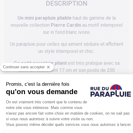
DESCRIPTION
Un mini parapluie pliable
haut de gamme de la
nouvelle collection
Pierre Cardin
au motif intemporel
sur in fond blanc ivoire.
Un parapluie pour celles qui aiment séduire et affichent
un style intemporel et chic..
Ce petit parapluie pliant
est très pratique avec sa
taille de seulement 17 cm et son poids de 200
grammes environ.