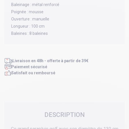
Baleinage :
métal renforcé
Poignée :
mousse
Ouverture :
manuelle
Longueur :
100 cm
Baleines :
8 baleines
Livraison en 48h - offerte à partir de 39€
Paiement sécurisé
Satisfait ou remboursé
DESCRIPTION
Ce grand parapluie golf avec son diamètre de 130 cm